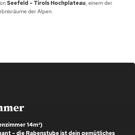
ion
Seefeld – Tirols Hochplateau
, einem der
ebnisräume der Alpen.
immer
ienzimmer 14m²)
rmant – die Rabenstube ist dein gemütliches