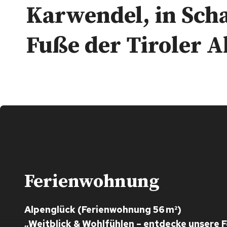
Karwendel, in Sch
Fuße der Tiroler A
Ferienwohnung
Alpenglück (Ferienwohnung 56 m²)
„Weitblick & Wohlfühlen – entdecke unsere