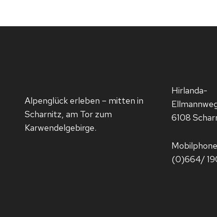
Hirlanda-
Alpenglück erleben – mitten in
Ellmannweg
Scharnitz, am Tor zum
6108 Scharn
Karwendelgebirge.
Mobilphone
(0)664/ 1