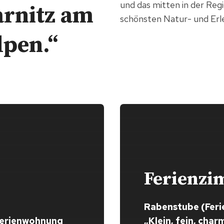
und das mitten in der Reg
arnitz am
schönsten Natur- und Erl
lpen.“
Ferienz
Rabenstube (Fer
 Ferienwohnung
„Klein, fein, cha