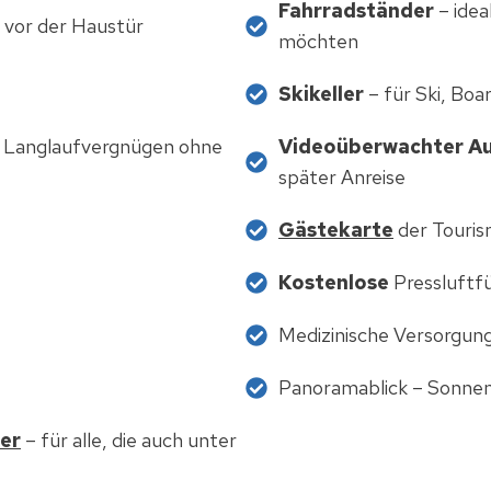
Fahrradständer
– idea
 vor der Haustür
möchten
Skikeller
– für Ski, Bo
 Langlaufvergnügen ohne
Videoüberwachter A
später Anreise
Gästekarte
der Touris
Kostenlose
Pressluftfü
Medizinische Versorgun
Panoramablick – Sonnen
er
– für alle, die auch unter