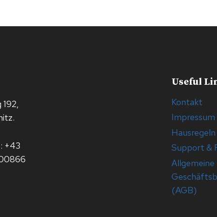
Useful Li
Kontakt
 192,
Impressum
itz.
Hausregeln
: +43
Support &
900866
Allgemeine
Geschäfts
(AGB)